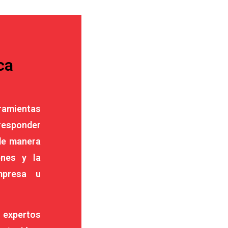
ca
amientas
esponder
de manera
enes y la
mpresa u
r expertos