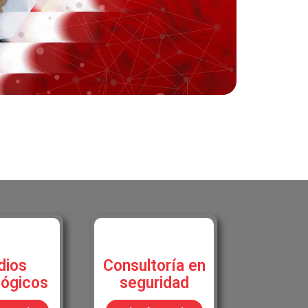
ios
Consultoría en
ógicos
seguridad