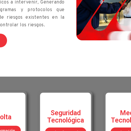
íticos a intervenir, Generando
ogramas y protocolos que
de riesgos existentes en la
ntrolar los riesgos.
Seguridad
Med
olta
Tecnológica
Tecnol
ormación