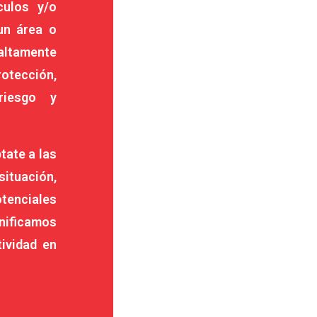
culos y/o
un área o
altamente
otección,
riesgo y
tate a las
ituación,
otenciales
nificamos
tividad en